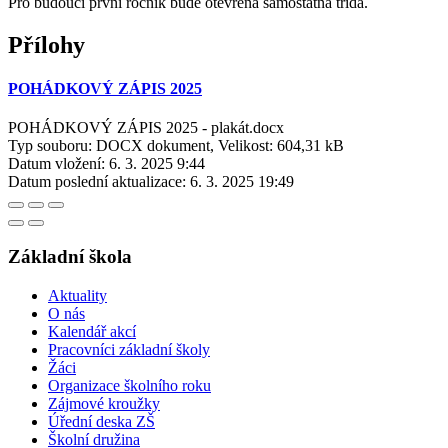
Pro budoucí první ročník bude otevřena samostatná třída.
Přílohy
POHÁDKOVÝ ZÁPIS 2025
POHÁDKOVÝ ZÁPIS 2025 - plakát.docx
Typ souboru: DOCX dokument, Velikost: 604,31 kB
Datum vložení:
6. 3. 2025 9:44
Datum poslední aktualizace:
6. 3. 2025 19:49
Základní škola
Aktuality
O nás
Kalendář akcí
Pracovníci základní školy
Žáci
Organizace školního roku
Zájmové kroužky
Úřední deska ZŠ
Školní družina