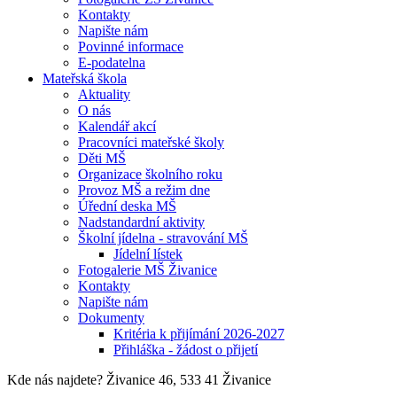
Kontakty
Napište nám
Povinné informace
E-podatelna
Mateřská škola
Aktuality
O nás
Kalendář akcí
Pracovníci mateřské školy
Děti MŠ
Organizace školního roku
Provoz MŠ a režim dne
Úřední deska MŠ
Nadstandardní aktivity
Školní jídelna - stravování MŠ
Jídelní lístek
Fotogalerie MŠ Živanice
Kontakty
Napište nám
Dokumenty
Kritéria k přijímání 2026-2027
Přihláška - žádost o přijetí
Kde nás najdete?
Živanice 46, 533 41 Živanice