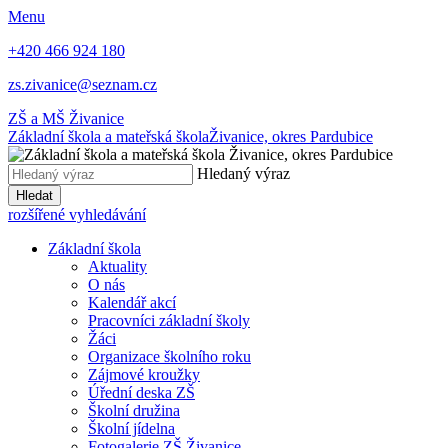
Menu
+420 466 924 180
zs.zivanice@seznam.cz
ZŠ a MŠ Živanice
Základní škola a mateřská škola
Živanice, okres Pardubice
Hledaný výraz
Hledat
rozšířené vyhledávání
Základní škola
Aktuality
O nás
Kalendář akcí
Pracovníci základní školy
Žáci
Organizace školního roku
Zájmové kroužky
Úřední deska ZŠ
Školní družina
Školní jídelna
Fotogalerie ZŠ Živanice