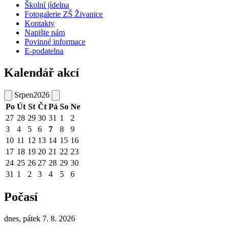
Školní jídelna
Fotogalerie ZŠ Živanice
Kontakty
Napište nám
Povinné informace
E-podatelna
Kalendář akcí
Srpen
2026
Po
Út
St
Čt
Pá
So
Ne
27
28
29
30
31
1
2
3
4
5
6
7
8
9
10
11
12
13
14
15
16
17
18
19
20
21
22
23
24
25
26
27
28
29
30
31
1
2
3
4
5
6
Počasí
dnes, pátek 7. 8. 2026