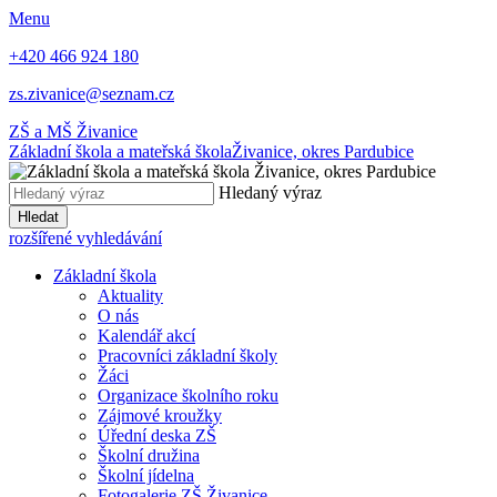
Menu
+420 466 924 180
zs.zivanice@seznam.cz
ZŠ a MŠ Živanice
Základní škola a mateřská škola
Živanice, okres Pardubice
Hledaný výraz
Hledat
rozšířené vyhledávání
Základní škola
Aktuality
O nás
Kalendář akcí
Pracovníci základní školy
Žáci
Organizace školního roku
Zájmové kroužky
Úřední deska ZŠ
Školní družina
Školní jídelna
Fotogalerie ZŠ Živanice