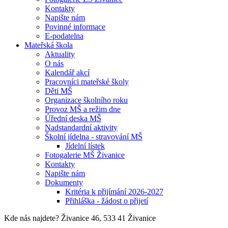
Kontakty
Napište nám
Povinné informace
E-podatelna
Mateřská škola
Aktuality
O nás
Kalendář akcí
Pracovníci mateřské školy
Děti MŠ
Organizace školního roku
Provoz MŠ a režim dne
Úřední deska MŠ
Nadstandardní aktivity
Školní jídelna - stravování MŠ
Jídelní lístek
Fotogalerie MŠ Živanice
Kontakty
Napište nám
Dokumenty
Kritéria k přijímání 2026-2027
Přihláška - žádost o přijetí
Kde nás najdete?
Živanice 46, 533 41 Živanice