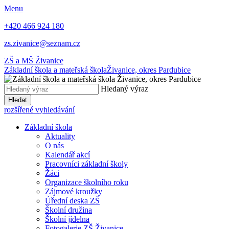
Menu
+420 466 924 180
zs.zivanice@seznam.cz
ZŠ a MŠ Živanice
Základní škola a mateřská škola
Živanice, okres Pardubice
Hledaný výraz
Hledat
rozšířené vyhledávání
Základní škola
Aktuality
O nás
Kalendář akcí
Pracovníci základní školy
Žáci
Organizace školního roku
Zájmové kroužky
Úřední deska ZŠ
Školní družina
Školní jídelna
Fotogalerie ZŠ Živanice