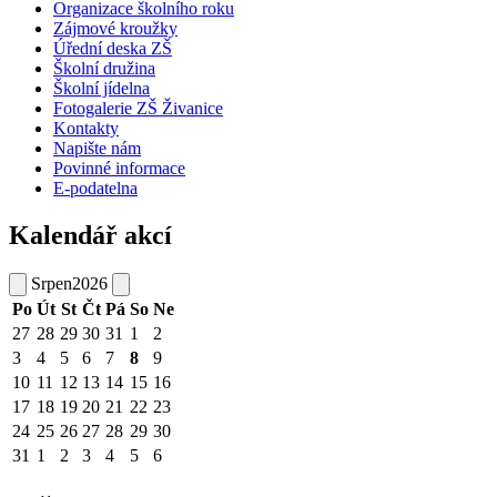
Organizace školního roku
Zájmové kroužky
Úřední deska ZŠ
Školní družina
Školní jídelna
Fotogalerie ZŠ Živanice
Kontakty
Napište nám
Povinné informace
E-podatelna
Kalendář akcí
Srpen
2026
Po
Út
St
Čt
Pá
So
Ne
27
28
29
30
31
1
2
3
4
5
6
7
8
9
10
11
12
13
14
15
16
17
18
19
20
21
22
23
24
25
26
27
28
29
30
31
1
2
3
4
5
6