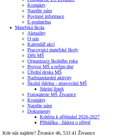
Kontakty
Napište nám
Povinné informace
E-podatelna
Mateřská škola
Aktuality
O nás
Kalendář akcí
Pracovníci mateřské školy
Děti MŠ
Organizace školního roku
Provoz MŠ a režim dne
Úřední deska MŠ
Nadstandardní aktivity
Školní jídelna - stravování MŠ
Jídelní lístek
Fotogalerie MŠ Živanice
Kontakty
Napište nám
Dokumenty
Kritéria k přijímání 2026-2027
Přihláška - žádost o přijetí
Kde nás najdete?
Živanice 46, 533 41 Živanice