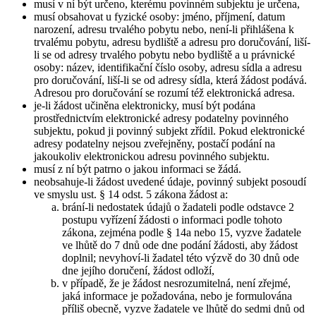
musí v ní být určeno, kterému povinném subjektu je určena,
musí obsahovat u fyzické osoby: jméno, příjmení, datum
narození, adresu trvalého pobytu nebo, není-li přihlášena k
trvalému pobytu, adresu bydliště a adresu pro doručování, liší-
li se od adresy trvalého pobytu nebo bydliště a u právnické
osoby: název, identifikační číslo osoby, adresu sídla a adresu
pro doručování, liší-li se od adresy sídla, která žádost podává.
Adresou pro doručování se rozumí též elektronická adresa.
je-li žádost učiněna elektronicky, musí být podána
prostřednictvím elektronické adresy podatelny povinného
subjektu, pokud ji povinný subjekt zřídil. Pokud elektronické
adresy podatelny nejsou zveřejněny, postačí podání na
jakoukoliv elektronickou adresu povinného subjektu.
musí z ní být patrno o jakou informaci se žádá.
neobsahuje-li žádost uvedené údaje, povinný subjekt posoudí
ve smyslu ust. § 14 odst. 5 zákona žádost a:
brání-li nedostatek údajů o žadateli podle odstavce 2
postupu vyřízení žádosti o informaci podle tohoto
zákona, zejména podle § 14a nebo 15, vyzve žadatele
ve lhůtě do 7 dnů ode dne podání žádosti, aby žádost
doplnil; nevyhoví-li žadatel této výzvě do 30 dnů ode
dne jejího doručení, žádost odloží,
v případě, že je žádost nesrozumitelná, není zřejmé,
jaká informace je požadována, nebo je formulována
příliš obecně, vyzve žadatele ve lhůtě do sedmi dnů od