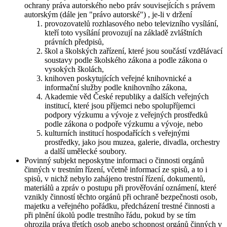
ochrany práva autorského nebo práv souvisejících s právem
autorským (dále jen "právo autorské") , je-li v držení
provozovatelů rozhlasového nebo televizního vysílání,
kteří toto vysílání provozují na základě zvláštních
právních předpisů,
škol a školských zařízení, které jsou součástí vzdělávací
soustavy podle školského zákona a podle zákona o
vysokých školách,
knihoven poskytujících veřejné knihovnické a
informační služby podle knihovního zákona,
Akademie věd České republiky a dalších veřejných
institucí, které jsou příjemci nebo spolupříjemci
podpory výzkumu a vývoje z veřejných prostředků
podle zákona o podpoře výzkumu a vývoje, nebo
kulturních institucí hospodařících s veřejnými
prostředky, jako jsou muzea, galerie, divadla, orchestry
a další umělecké soubory.
Povinný subjekt neposkytne informaci o činnosti orgánů
činných v trestním řízení, včetně informací ze spisů, a to i
spisů, v nichž nebylo zahájeno trestní řízení, dokumentů,
materiálů a zpráv o postupu při prověřování oznámení, které
vznikly činností těchto orgánů při ochraně bezpečnosti osob,
majetku a veřejného pořádku, předcházení trestné činnosti a
při plnění úkolů podle trestního řádu, pokud by se tím
ohrozila práva třetích osob anebo schopnost orgánů činných v