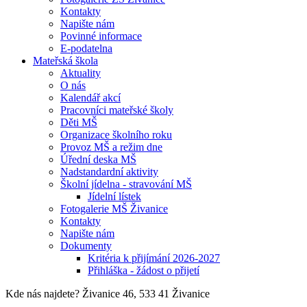
Kontakty
Napište nám
Povinné informace
E-podatelna
Mateřská škola
Aktuality
O nás
Kalendář akcí
Pracovníci mateřské školy
Děti MŠ
Organizace školního roku
Provoz MŠ a režim dne
Úřední deska MŠ
Nadstandardní aktivity
Školní jídelna - stravování MŠ
Jídelní lístek
Fotogalerie MŠ Živanice
Kontakty
Napište nám
Dokumenty
Kritéria k přijímání 2026-2027
Přihláška - žádost o přijetí
Kde nás najdete?
Živanice 46, 533 41 Živanice