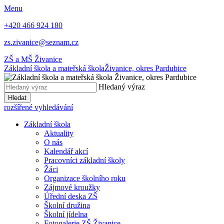
Menu
+420 466 924 180
zs.zivanice@seznam.cz
ZŠ a MŠ Živanice
Základní škola a mateřská škola
Živanice, okres Pardubice
Hledaný výraz
Hledat
rozšířené vyhledávání
Základní škola
Aktuality
O nás
Kalendář akcí
Pracovníci základní školy
Žáci
Organizace školního roku
Zájmové kroužky
Úřední deska ZŠ
Školní družina
Školní jídelna
Fotogalerie ZŠ Živanice