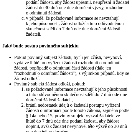
podání žádosti, aby žádost upřesnil, neupřesní-li žadatel
žádost do 30 dnů ode dne doručení výzvy, rozhodne
o odmítnutí žádosti,
v případě, že požadované informace se nevztahují
k jeho působnosti, žádost odloží a tuto odůvodněnou
skutečnost sdělí do 7 dnů ode dne doručení žádosti
žadateli,
Jaký bude postup povinného subjektu
Pokud povinný subjekt žádosti, byť i jen zčásti, nevyhoví,
vydá ve lhůtě pro vyřízení žádosti rozhodnutí o odmítnutí
žádosti, popřípadě o odmítnutí části žádosti (dále jen
"rozhodnutí o odmítnutí žádosti"), s výjimkou případů, kdy se
žádost odloží.
Povinný subjekt žádost odloží, pokud:
se požadované informace nevztahují k jeho působnosti
a tuto odůvodněnou skutečnost sdělí do 7 dnů ode dne
doručení žádosti žadateli,
bránil nedostatek údajů o žadateli postupu vyřízení
žádosti o informaci podle tohoto zákona, zejména podle
§ 14a nebo 15, povinný subjekt vyzval žadatele ve
lhůtě do 7 dnů ode dne podání žádosti, aby žádost
doplnil, avšak žadatel nevyhověl této výzvě do 30 dnů
ode dne jejího doručení.