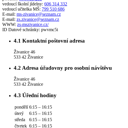
vedoucí školní jídelny:
606 314 332
vedoucí učitelka MŠ:
799 510 686
E-mail:
ms-zivanice@seznam.cz
E-mail:
zs.zivanice@seznam.cz
WWW:
zs-mszivanice.cz/
ID Datové schránky:
pwvmc5i
4.1
Kontaktní poštovní adresa
Živanice 46
533 42 Živanice
4.2
Adresa úřadovny pro osobní návštěvu
Živanice 46
533 42 Živanice
4.3
Úřední hodiny
pondělí
6:15 – 16:15
úterý
6:15 – 16:15
středa
6:15 – 16:15
čtvrtek
6:15 – 16:15