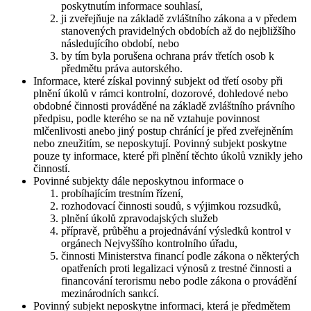
poskytnutím informace souhlasí,
ji zveřejňuje na základě zvláštního zákona a v předem
stanovených pravidelných obdobích až do nejbližšího
následujícího období, nebo
by tím byla porušena ochrana práv třetích osob k
předmětu práva autorského.
Informace, které získal povinný subjekt od třetí osoby při
plnění úkolů v rámci kontrolní, dozorové, dohledové nebo
obdobné činnosti prováděné na základě zvláštního právního
předpisu, podle kterého se na ně vztahuje povinnost
mlčenlivosti anebo jiný postup chránící je před zveřejněním
nebo zneužitím, se neposkytují. Povinný subjekt poskytne
pouze ty informace, které při plnění těchto úkolů vznikly jeho
činností.
Povinné subjekty dále neposkytnou informace o
probíhajícím trestním řízení,
rozhodovací činnosti soudů, s výjimkou rozsudků,
plnění úkolů zpravodajských služeb
přípravě, průběhu a projednávání výsledků kontrol v
orgánech Nejvyššího kontrolního úřadu,
činnosti Ministerstva financí podle zákona o některých
opatřeních proti legalizaci výnosů z trestné činnosti a
financování terorismu nebo podle zákona o provádění
mezinárodních sankcí.
Povinný subjekt neposkytne informaci, která je předmětem