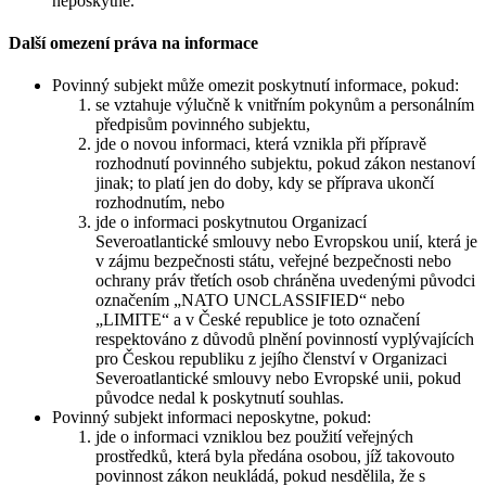
neposkytne.
Další omezení práva na informace
Povinný subjekt může omezit poskytnutí informace, pokud:
se vztahuje výlučně k vnitřním pokynům a personálním
předpisům povinného subjektu,
jde o novou informaci, která vznikla při přípravě
rozhodnutí povinného subjektu, pokud zákon nestanoví
jinak; to platí jen do doby, kdy se příprava ukončí
rozhodnutím, nebo
jde o informaci poskytnutou Organizací
Severoatlantické smlouvy nebo Evropskou unií, která je
v zájmu bezpečnosti státu, veřejné bezpečnosti nebo
ochrany práv třetích osob chráněna uvedenými původci
označením „NATO UNCLASSIFIED“ nebo
„LIMITE“ a v České republice je toto označení
respektováno z důvodů plnění povinností vyplývajících
pro Českou republiku z jejího členství v Organizaci
Severoatlantické smlouvy nebo Evropské unii, pokud
původce nedal k poskytnutí souhlas.
Povinný subjekt informaci neposkytne, pokud:
jde o informaci vzniklou bez použití veřejných
prostředků, která byla předána osobou, jíž takovouto
povinnost zákon neukládá, pokud nesdělila, že s