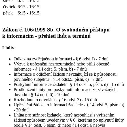
středa
6:15 - 16:15
čtvrtek
6:15 - 16:15
pátek
6:15 - 16:15
Zákon č. 106/1999 Sb. O svobodném přístupu
k informacím - přehled lhůt a termínů
Lhůty
Odkaz na zveřejněnou informaci - § 6 odst. l) - 7 dnů
Výzva k upřesnění nesrozumitelné nebo příliš obecné
informace - § 14 odst. 5, písm. b) - 7 dnů
Informace o odložení žádosti nevztahující se k působnosti
povinného subjektu - § 14 odst.5, písm. c) - 7 dnů
Poskytnutí informace žadateli - § 14 odst. 5, písm. d) - 15 dnů
Prodloužení lhůty pro poskytnutí informace ze závažných
důvodů - § 14 odst. 6) - 10 dnů
Rozhodnutí o odvolání - § 16 odst. 3) - 15 dnů
Upřesnění žádosti o informaci žadatele - § 14 odst. 5, písm. b)
- 30 dnů
Lhůta pro stížnost žadatele, který nesouhlasí s vyřízením
žádosti způsobem uvedeným v § 6; kterému po uplynutí lhůty
podle § 14 odst. 5 písm. d) nebo §14 odst. 6 nebyla