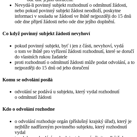
Nevydá-li povinný subjekt rozhodnutí o odmítnutí žádosti,
nebo pokud povinný subjekt žádost neodloží, poskytne
informaci v souladu se žádostí ve lhůtě nejpozději do 15 dnů
ode dne přijetí žádosti nebo ode dne jejího doplnění.
Co když povinný subjekt žádosti nevyhoví
pokud povinný subjekt, byť i jen z části, nevyhoví, vydá
o tom ve lhůtě pro vyřízení žádosti rozhodnutí, které se doručí
do vlastních rukou žadatele
proti rozhodnutí o odmítnutí žádosti může podat odvolání, a to
nejpozději do 15 dnů od jeho doručení
Komu se odvolání posílá
odvolání se podává u subjektu, který vydal rozhodnutí
o odmítnutí žádosti
Kdo o odvolání rozhodne
o odvolání rozhoduje orgán (příslušný krajský úřad), který je
nejblíže nadřízeným povinného subjektu, který rozhodnutí
vydal