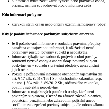
o informaci může žádat každá fyzická nebo právnická osoba,
přičemž nemusí zdůvodňovat proč o informaci žádá
Kdo informaci poskytne
kterýkoli státní orgán nebo orgány územní samosprávy (obce)
Kdy je podání informace povinným subjektem omezeno
Je-li požadovaná informace v souladu s právními předpisy
označena za utajovanou informaci, k níž žadatel nemá
oprávněný přístup, povinný subjekt ji neposkytne.
Informace týkající se osobnosti, projevů osobní povahy,
soukromí fyzické osoby a osobní údaje povinný subjekt
poskytne jen v souladu s právními předpisy, upravujícími
jejich ochranu.
Pokud je požadovaná informace obchodním tajemstvím dle
ust. § 17 zák. č. 513/1991 Sb., obchodního zákoníku, resp.
dle ust. § 504 zák. č. 89/2012 Sb., občanského zákoníku,
povinný subjekt ji neposkytne.
Informace o majetkových poměrech osoby, která není
povinným subjektem, získané na základě zákonů o daních,
poplatcích, penzijním nebo zdravotním pojištění anebo
sociálním zabezpečení povinný subjekt podle tohoto zákona