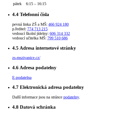
pátek
6:15 – 16:15
4.4
Telefonní čísla
pevná linka ZŠ a MŠ:
466 924 180
p.ředitel:
774 713 215
vedoucí školní jídelny:
606 314 332
vedoucí učitelka MŠ:
799 510 686
4.5
Adresa internetové stránky
zs-mszivanice.cz/
4.6
Adresa podatelny
E-podatelna
4.7
Elektronická adresa podatelny
Další informace jsou na stránce
podatelny
.
4.8
Datová schránka