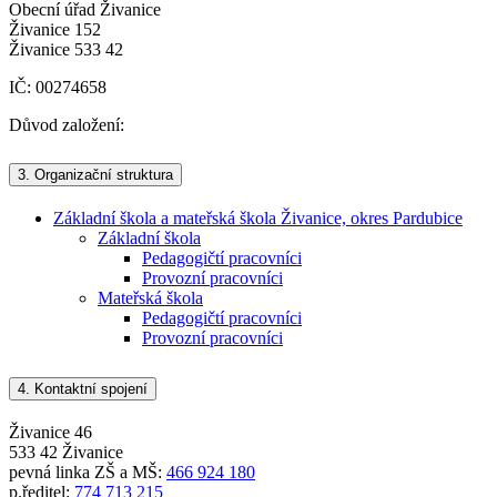
Obecní úřad Živanice
Živanice 152
Živanice 533 42
IČ: 00274658
Důvod založení:
3.
Organizační struktura
Základní škola a mateřská škola Živanice, okres Pardubice
Základní škola
Pedagogičtí pracovníci
Provozní pracovníci
Mateřská škola
Pedagogičtí pracovníci
Provozní pracovníci
4.
Kontaktní spojení
Živanice 46
533 42 Živanice
pevná linka ZŠ a MŠ:
466 924 180
p.ředitel:
774 713 215