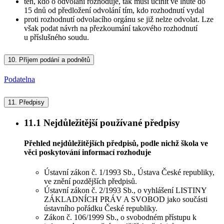
ten, kdo o odvolání rozhoduje, tak musí učinit ve lhůtě do
15 dnů od předložení odvolání tím, kdo rozhodnutí vydal
proti rozhodnutí odvolacího orgánu se již nelze odvolat. Lze
však podat návrh na přezkoumání takového rozhodnutí
u příslušného soudu.
10.
Příjem podání a podnětů
Podatelna
11.
Předpisy
11.1
Nejdůležitější používané předpisy
Přehled nejdůležitějších předpisů, podle nichž škola ve
věci poskytování informací rozhoduje
Ústavní zákon č. 1/1993 Sb., Ústava České republiky,
ve znění pozdějších předpisů.
Ústavní zákon č. 2/1993 Sb., o vyhlášení LISTINY
ZÁKLADNÍCH PRÁV A SVOBOD jako součásti
ústavního pořádku České republiky.
Zákon č. 106/1999 Sb., o svobodném přístupu k