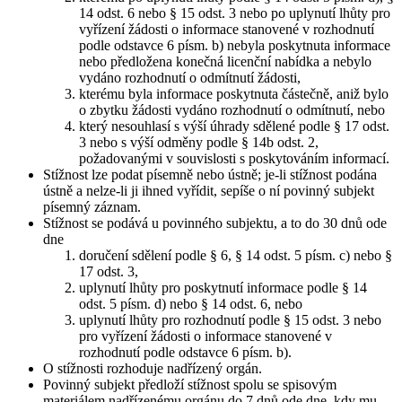
14 odst. 6 nebo § 15 odst. 3 nebo po uplynutí lhůty pro
vyřízení žádosti o informace stanovené v rozhodnutí
podle odstavce 6 písm. b) nebyla poskytnuta informace
nebo předložena konečná licenční nabídka a nebylo
vydáno rozhodnutí o odmítnutí žádosti,
kterému byla informace poskytnuta částečně, aniž bylo
o zbytku žádosti vydáno rozhodnutí o odmítnutí, nebo
který nesouhlasí s výší úhrady sdělené podle § 17 odst.
3 nebo s výší odměny podle § 14b odst. 2,
požadovanými v souvislosti s poskytováním informací.
Stížnost lze podat písemně nebo ústně; je-li stížnost podána
ústně a nelze-li ji ihned vyřídit, sepíše o ní povinný subjekt
písemný záznam.
Stížnost se podává u povinného subjektu, a to do 30 dnů ode
dne
doručení sdělení podle § 6, § 14 odst. 5 písm. c) nebo §
17 odst. 3,
uplynutí lhůty pro poskytnutí informace podle § 14
odst. 5 písm. d) nebo § 14 odst. 6, nebo
uplynutí lhůty pro rozhodnutí podle § 15 odst. 3 nebo
pro vyřízení žádosti o informace stanovené v
rozhodnutí podle odstavce 6 písm. b).
O stížnosti rozhoduje nadřízený orgán.
Povinný subjekt předloží stížnost spolu se spisovým
materiálem nadřízenému orgánu do 7 dnů ode dne, kdy mu