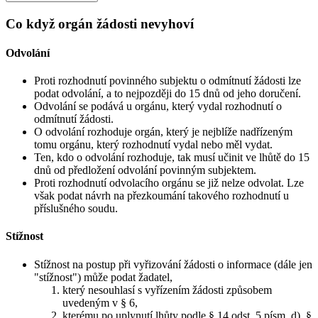
Co když orgán žádosti nevyhoví
Odvolání
Proti rozhodnutí povinného subjektu o odmítnutí žádosti lze
podat odvolání, a to nejpozději do 15 dnů od jeho doručení.
Odvolání se podává u orgánu, který vydal rozhodnutí o
odmítnutí žádosti.
O odvolání rozhoduje orgán, který je nejblíže nadřízeným
tomu orgánu, který rozhodnutí vydal nebo měl vydat.
Ten, kdo o odvolání rozhoduje, tak musí učinit ve lhůtě do 15
dnů od předložení odvolání povinným subjektem.
Proti rozhodnutí odvolacího orgánu se již nelze odvolat. Lze
však podat návrh na přezkoumání takového rozhodnutí u
příslušného soudu.
Stížnost
Stížnost na postup při vyřizování žádosti o informace (dále jen
"stížnost") může podat žadatel,
který nesouhlasí s vyřízením žádosti způsobem
uvedeným v § 6,
kterému po uplynutí lhůty podle § 14 odst. 5 písm. d), §