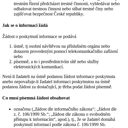
trestním řízení předcházet trestné činnosti, vyhledávat nebo
odhalovat trestnou činnost nebo stíhat trestné činy nebo
zajišťovat bezpečnost České republiky.
Jak se o informaci žádá
Žádost o poskytnutí informace se podává
ústně, tj osobní návštěvou na příslušném orgánu nebo
dotazem provedeným pomocí telekomunikačního zařízení
nebo
písemně, a to i prostřednictvím sítě nebo služby
elektronických komunikací.
Není-li žadateli na ústně podanou žádost informace poskytnuta
anebo nepovažuje-li žadatel informaci poskytnutou na ústně
podanou žádost za dostačující, je třeba podat žádost písemně.
Co musí písemná žádost obsahovat
označena („žádost dle informačního zákona“; „žádost dle
z. č. 106/1999 Sb.“; „žádost dle zákona o svobodném
přístupu k informacím“, apod.), tj., že se žadatel domáhá
poskytnutí informací podle zákona č. 106/1999 Sb.