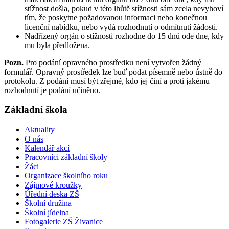
stížnost došla, pokud v této lhůtě stížnosti sám zcela nevyhoví
tím, že poskytne požadovanou informaci nebo konečnou
licenční nabídku, nebo vydá rozhodnutí o odmítnutí žádosti.
Nadřízený orgán o stížnosti rozhodne do 15 dnů ode dne, kdy
mu byla předložena.
Pozn.
Pro podání opravného prostředku není vytvořen žádný
formulář. Opravný prostředek lze buď podat písemně nebo ústně do
protokolu. Z podání musí být zřejmé, kdo jej činí a proti jakému
rozhodnutí je podání učiněno.
Základní škola
Aktuality
O nás
Kalendář akcí
Pracovníci základní školy
Žáci
Organizace školního roku
Zájmové kroužky
Úřední deska ZŠ
Školní družina
Školní jídelna
Fotogalerie ZŠ Živanice