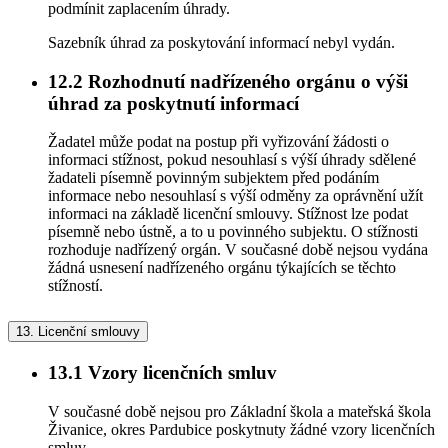
podmínit zaplacením úhrady.
Sazebník úhrad za poskytování informací nebyl vydán.
12.2
Rozhodnutí nadřízeného orgánu o výši
úhrad za poskytnutí informací
Žadatel může podat na postup při vyřizování žádosti o
informaci stížnost, pokud nesouhlasí s výší úhrady sdělené
žadateli písemně povinným subjektem před podáním
informace nebo nesouhlasí s výší odměny za oprávnění užít
informaci na základě licenční smlouvy. Stížnost lze podat
písemně nebo ústně, a to u povinného subjektu. O stížnosti
rozhoduje nadřízený orgán. V současné době nejsou vydána
žádná usnesení nadřízeného orgánu týkajících se těchto
stížností.
13.
Licenční smlouvy
13.1
Vzory licenčních smluv
V současné době nejsou pro Základní škola a mateřská škola
Živanice, okres Pardubice poskytnuty žádné vzory licenčních
smluv.