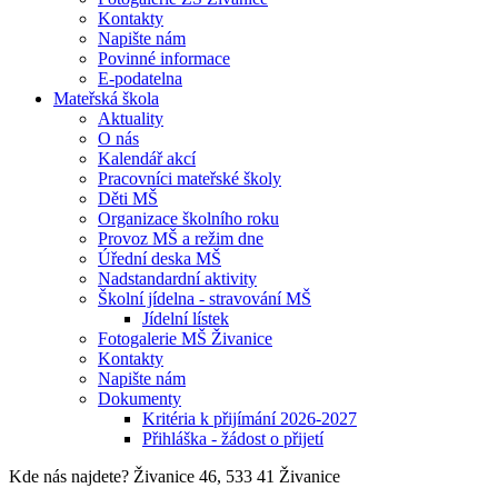
Kontakty
Napište nám
Povinné informace
E-podatelna
Mateřská škola
Aktuality
O nás
Kalendář akcí
Pracovníci mateřské školy
Děti MŠ
Organizace školního roku
Provoz MŠ a režim dne
Úřední deska MŠ
Nadstandardní aktivity
Školní jídelna - stravování MŠ
Jídelní lístek
Fotogalerie MŠ Živanice
Kontakty
Napište nám
Dokumenty
Kritéria k přijímání 2026-2027
Přihláška - žádost o přijetí
Kde nás najdete?
Živanice 46, 533 41 Živanice