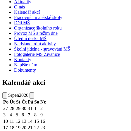
Aktuality
O nás
Kalendář akcí
Pracovníci mateřské školy
Děti MŠ
Organizace školního roku
Provoz MŠ a režim dne
Úřední deska MŠ
Nadstandardní aktivity
Školní jídelna - stravování MŠ
Fotogalerie MŠ Živanice
Kontakty
Napište nám
Dokumenty
Kalendář akcí
Srpen
2026
Po
Út
St
Čt
Pá
So
Ne
27
28
29
30
31
1
2
3
4
5
6
7
8
9
10
11
12
13
14
15
16
17
18
19
20
21
22
23