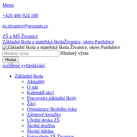
Menu
+420 466 924 180
zs.zivanice@seznam.cz
ZŠ a MŠ Živanice
Základní škola a mateřská škola
Živanice, okres Pardubice
Hledaný výraz
Hledat
rozšířené vyhledávání
Základní škola
Aktuality
O nás
Kalendář akcí
Pracovníci základní školy
Žáci
Organizace školního roku
Zájmové kroužky
Úřední deska ZŠ
Školní družina
Školní jídelna
Fotogalerie ZŠ Živanice