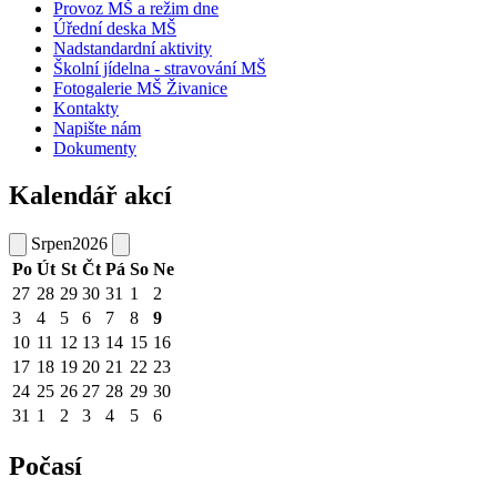
Provoz MŠ a režim dne
Úřední deska MŠ
Nadstandardní aktivity
Školní jídelna - stravování MŠ
Fotogalerie MŠ Živanice
Kontakty
Napište nám
Dokumenty
Kalendář akcí
Srpen
2026
Po
Út
St
Čt
Pá
So
Ne
27
28
29
30
31
1
2
3
4
5
6
7
8
9
10
11
12
13
14
15
16
17
18
19
20
21
22
23
24
25
26
27
28
29
30
31
1
2
3
4
5
6
Počasí