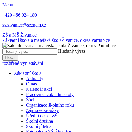
Menu
+420 466 924 180
zs.zivanice@seznam.cz
ZŠ a MŠ Živanice
Základní škola a mateřská škola
Živanice, okres Pardubice
Hledaný výraz
Hledat
rozšířené vyhledávání
Základní škola
Aktuality
O nás
Kalendář akcí
Pracovníci základní školy
Žáci
Organizace školního roku
Zájmové kroužky
Úřední deska ZŠ
Školní družina
Školní jídelna
Fotogalerie ZŠ Živanice