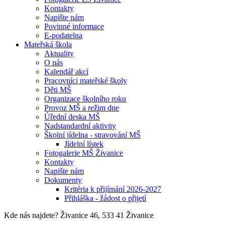
Kontakty
Napište nám
Povinné informace
E-podatelna
Mateřská škola
Aktuality
O nás
Kalendář akcí
Pracovníci mateřské školy
Děti MŠ
Organizace školního roku
Provoz MŠ a režim dne
Úřední deska MŠ
Nadstandardní aktivity
Školní jídelna - stravování MŠ
Jídelní lístek
Fotogalerie MŠ Živanice
Kontakty
Napište nám
Dokumenty
Kritéria k přijímání 2026-2027
Přihláška - žádost o přijetí
Kde nás najdete?
Živanice 46, 533 41 Živanice