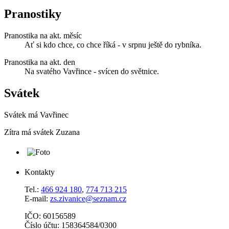
Pranostiky
Pranostika na akt. měsíc
Ať si kdo chce, co chce říká - v srpnu ještě do rybníka.
Pranostika na akt. den
Na svatého Vavřince - svícen do světnice.
Svátek
Svátek má
Vavřinec
Zítra má svátek
Zuzana
Kontakty
Tel.:
466 924 180
,
774 713 215
E-mail:
zs.zivanice@seznam.cz
IČO: 60156589
Číslo účtu: 158364584/0300