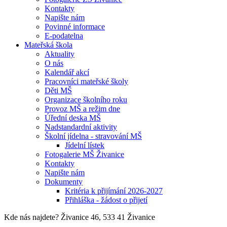
Kontakty
Napište nám
Povinné informace
E-podatelna
Mateřská škola
Aktuality
O nás
Kalendář akcí
Pracovníci mateřské školy
Děti MŠ
Organizace školního roku
Provoz MŠ a režim dne
Úřední deska MŠ
Nadstandardní aktivity
Školní jídelna - stravování MŠ
Jídelní lístek
Fotogalerie MŠ Živanice
Kontakty
Napište nám
Dokumenty
Kritéria k přijímání 2026-2027
Přihláška - žádost o přijetí
Kde nás najdete?
Živanice 46, 533 41 Živanice