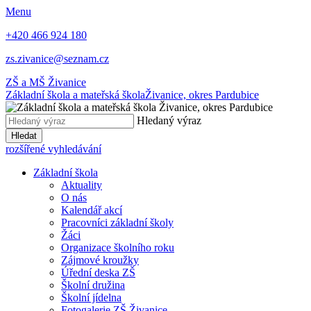
Menu
+420 466 924 180
zs.zivanice@seznam.cz
ZŠ a MŠ Živanice
Základní škola a mateřská škola
Živanice, okres Pardubice
Hledaný výraz
Hledat
rozšířené vyhledávání
Základní škola
Aktuality
O nás
Kalendář akcí
Pracovníci základní školy
Žáci
Organizace školního roku
Zájmové kroužky
Úřední deska ZŠ
Školní družina
Školní jídelna
Fotogalerie ZŠ Živanice