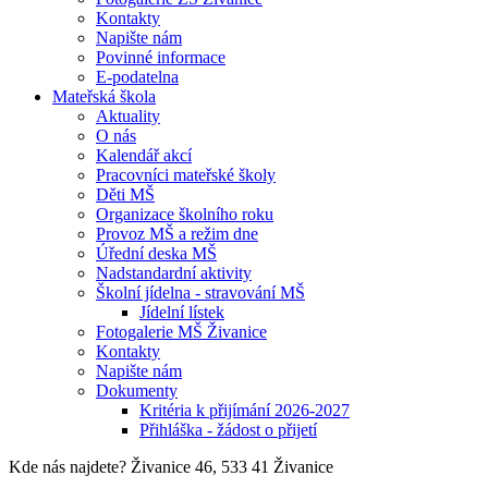
Kontakty
Napište nám
Povinné informace
E-podatelna
Mateřská škola
Aktuality
O nás
Kalendář akcí
Pracovníci mateřské školy
Děti MŠ
Organizace školního roku
Provoz MŠ a režim dne
Úřední deska MŠ
Nadstandardní aktivity
Školní jídelna - stravování MŠ
Jídelní lístek
Fotogalerie MŠ Živanice
Kontakty
Napište nám
Dokumenty
Kritéria k přijímání 2026-2027
Přihláška - žádost o přijetí
Kde nás najdete?
Živanice 46, 533 41 Živanice