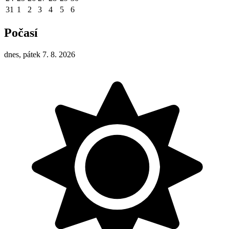
31
1
2
3
4
5
6
Počasí
dnes, pátek 7. 8. 2026