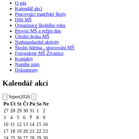
O nás
Kalendář akcí
Pracovníci mateřské školy
Děti MŠ
Organizace školního roku
Provoz MŠ a režim dne
Úřední deska MŠ
Nadstandardní aktivity
Školní jídelna - stravování MŠ
Fotogalerie MŠ Živanice
Kontakty
Napište nám
Dokumenty
Kalendář akcí
Srpen
2026
Po
Út
St
Čt
Pá
So
Ne
27
28
29
30
31
1
2
3
4
5
6
7
8
9
10
11
12
13
14
15
16
17
18
19
20
21
22
23
24
25
26
27
28
29
30