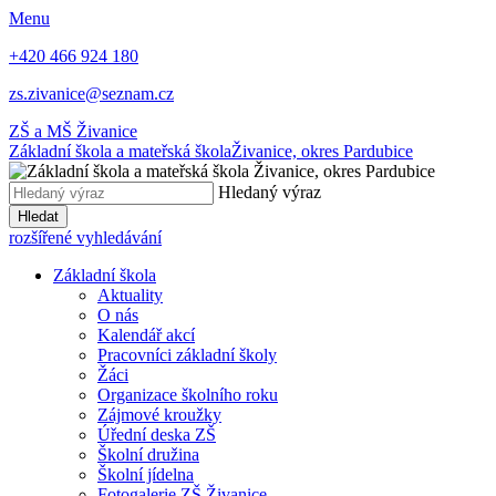
Menu
+420 466 924 180
zs.zivanice@seznam.cz
ZŠ a MŠ Živanice
Základní škola a mateřská škola
Živanice, okres Pardubice
Hledaný výraz
Hledat
rozšířené vyhledávání
Základní škola
Aktuality
O nás
Kalendář akcí
Pracovníci základní školy
Žáci
Organizace školního roku
Zájmové kroužky
Úřední deska ZŠ
Školní družina
Školní jídelna
Fotogalerie ZŠ Živanice