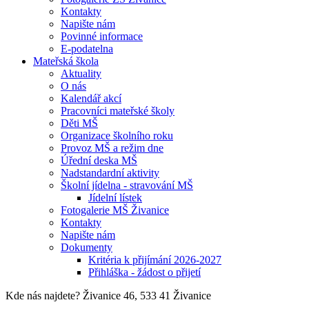
Kontakty
Napište nám
Povinné informace
E-podatelna
Mateřská škola
Aktuality
O nás
Kalendář akcí
Pracovníci mateřské školy
Děti MŠ
Organizace školního roku
Provoz MŠ a režim dne
Úřední deska MŠ
Nadstandardní aktivity
Školní jídelna - stravování MŠ
Jídelní lístek
Fotogalerie MŠ Živanice
Kontakty
Napište nám
Dokumenty
Kritéria k přijímání 2026-2027
Přihláška - žádost o přijetí
Kde nás najdete?
Živanice 46, 533 41 Živanice