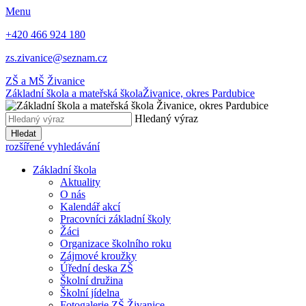
Menu
+420 466 924 180
zs.zivanice@seznam.cz
ZŠ a MŠ Živanice
Základní škola a mateřská škola
Živanice, okres Pardubice
Hledaný výraz
Hledat
rozšířené vyhledávání
Základní škola
Aktuality
O nás
Kalendář akcí
Pracovníci základní školy
Žáci
Organizace školního roku
Zájmové kroužky
Úřední deska ZŠ
Školní družina
Školní jídelna
Fotogalerie ZŠ Živanice