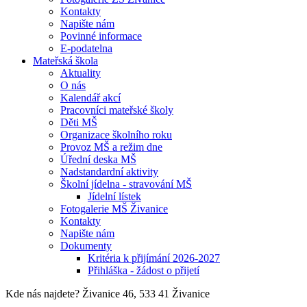
Kontakty
Napište nám
Povinné informace
E-podatelna
Mateřská škola
Aktuality
O nás
Kalendář akcí
Pracovníci mateřské školy
Děti MŠ
Organizace školního roku
Provoz MŠ a režim dne
Úřední deska MŠ
Nadstandardní aktivity
Školní jídelna - stravování MŠ
Jídelní lístek
Fotogalerie MŠ Živanice
Kontakty
Napište nám
Dokumenty
Kritéria k přijímání 2026-2027
Přihláška - žádost o přijetí
Kde nás najdete?
Živanice 46, 533 41 Živanice