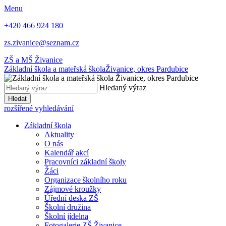
Menu
+420 466 924 180
zs.zivanice@seznam.cz
ZŠ a MŠ Živanice
Základní škola a mateřská škola
Živanice, okres Pardubice
Hledaný výraz
Hledat
rozšířené vyhledávání
Základní škola
Aktuality
O nás
Kalendář akcí
Pracovníci základní školy
Žáci
Organizace školního roku
Zájmové kroužky
Úřední deska ZŠ
Školní družina
Školní jídelna
Fotogalerie ZŠ Živanice