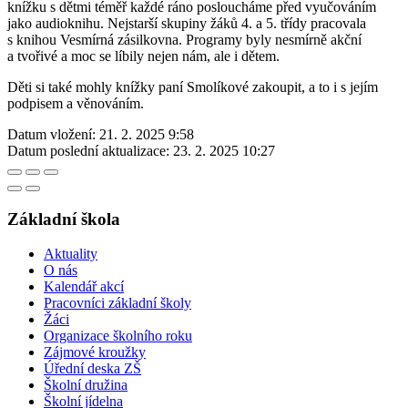
knížku s dětmi téměř každé ráno posloucháme před vyučováním
jako audioknihu. Nejstarší skupiny žáků 4. a 5. třídy pracovala
s knihou Vesmírná zásilkovna. Programy byly nesmírně akční
a tvořivé a moc se líbily nejen nám, ale i dětem.
Děti si také mohly knížky paní Smolíkové zakoupit, a to i s jejím
podpisem a věnováním.
Datum vložení:
21. 2. 2025 9:58
Datum poslední aktualizace:
23. 2. 2025 10:27
Základní škola
Aktuality
O nás
Kalendář akcí
Pracovníci základní školy
Žáci
Organizace školního roku
Zájmové kroužky
Úřední deska ZŠ
Školní družina
Školní jídelna