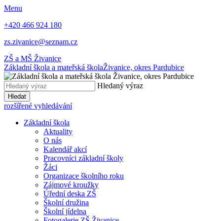
Menu
+420 466 924 180
zs.zivanice@seznam.cz
ZŠ a MŠ Živanice
Základní škola a mateřská škola
Živanice, okres Pardubice
Hledaný výraz
Hledat
rozšířené vyhledávání
Základní škola
Aktuality
O nás
Kalendář akcí
Pracovníci základní školy
Žáci
Organizace školního roku
Zájmové kroužky
Úřední deska ZŠ
Školní družina
Školní jídelna
Fotogalerie ZŠ Živanice