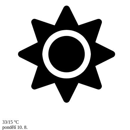
33/15 °C
pondělí
10. 8.