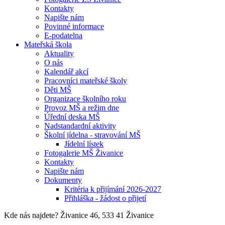
Kontakty
Napište nám
Povinné informace
E-podatelna
Mateřská škola
Aktuality
O nás
Kalendář akcí
Pracovníci mateřské školy
Děti MŠ
Organizace školního roku
Provoz MŠ a režim dne
Úřední deska MŠ
Nadstandardní aktivity
Školní jídelna - stravování MŠ
Jídelní lístek
Fotogalerie MŠ Živanice
Kontakty
Napište nám
Dokumenty
Kritéria k přijímání 2026-2027
Přihláška - žádost o přijetí
Kde nás najdete?
Živanice 46, 533 41 Živanice