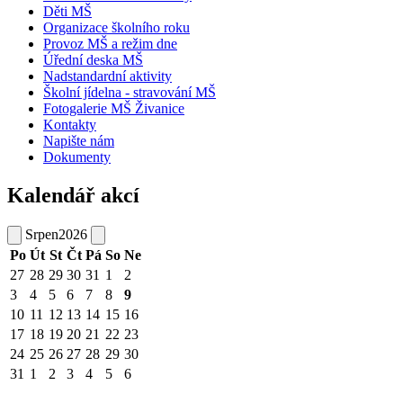
Děti MŠ
Organizace školního roku
Provoz MŠ a režim dne
Úřední deska MŠ
Nadstandardní aktivity
Školní jídelna - stravování MŠ
Fotogalerie MŠ Živanice
Kontakty
Napište nám
Dokumenty
Kalendář akcí
Srpen
2026
Po
Út
St
Čt
Pá
So
Ne
27
28
29
30
31
1
2
3
4
5
6
7
8
9
10
11
12
13
14
15
16
17
18
19
20
21
22
23
24
25
26
27
28
29
30
31
1
2
3
4
5
6