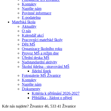
Kontakty
Napište nám
Povinné informace
E-podatelna
Mateřská škola
Aktuality
O nás
Kalendář akcí
Pracovníci mateřské školy
Děti MŠ
Organizace školního roku
Provoz MŠ a režim dne
Úřední deska MŠ
Nadstandardní aktivity
Školní jídelna - stravování MŠ
Jídelní lístek
Fotogalerie MŠ Živanice
Kontakty
Napište nám
Dokumenty
Kritéria k přijímání 2026-2027
Přihláška - žádost o přijetí
Kde nás najdete?
Živanice 46, 533 41 Živanice