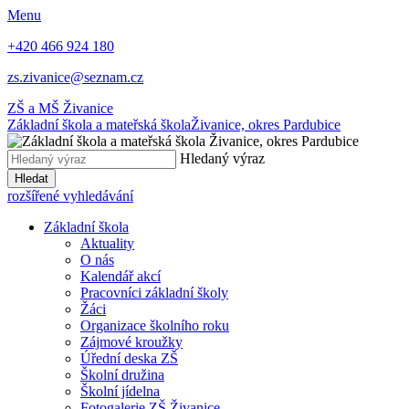
Menu
+420 466 924 180
zs.zivanice@seznam.cz
ZŠ a MŠ Živanice
Základní škola a mateřská škola
Živanice, okres Pardubice
Hledaný výraz
Hledat
rozšířené vyhledávání
Základní škola
Aktuality
O nás
Kalendář akcí
Pracovníci základní školy
Žáci
Organizace školního roku
Zájmové kroužky
Úřední deska ZŠ
Školní družina
Školní jídelna
Fotogalerie ZŠ Živanice